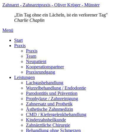
Zahnarzt - Zahnarztpraxis - Oliver Krüger - Münster
„Ein Tag ohne ein Lächeln, ist ein verlorener Tag"
Charlie Chaplin
Menü
Start
Praxis
Praxis
Team
Neupatient
Kooperationspartner
Praxisrundgang
Leistungen
Lachgasbehandlung
Wurzelbehandlung / Endodontie
Parodontitis und Prävention
Prophylaxe / Zahnreinigung
Zahnersatz und Prothetik
Ästhetische Zahnmedizin
CMD / Kiefergelenkbehandlung
Kinderzahnheilkunde
Zahnärztliche Chirurgie
Behandlung ohne Schmerzen